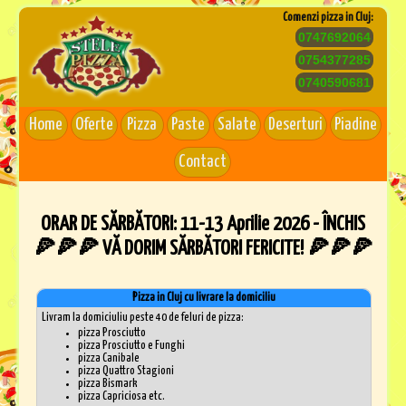
Comenzi pizza in Cluj:
0747692064
0754377285
0740590681
Home
Oferte
Pizza
Paste
Salate
Deserturi
Piadine
Contact
ORAR DE SĂRBĂTORI: 11-13 Aprilie 2026 - ÎNCHIS
🍕🍕🍕 VĂ DORIM SĂRBĂTORI FERICITE! 🍕🍕🍕
Pizza in Cluj cu livrare la domiciliu
Livram la domiciuliu peste 40 de feluri de pizza:
pizza Prosciutto
pizza Prosciutto e Funghi
pizza Canibale
pizza Quattro Stagioni
pizza Bismark
pizza Capriciosa etc.